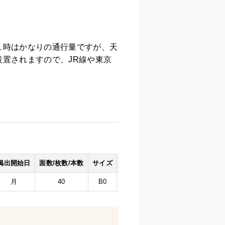
ュ時はかなりの通行量ですが、天
置されますので、JR線や東京
掲出開始日
面数/枚数/本数
サイズ
掲出形態
月
40
B0
フラッグ