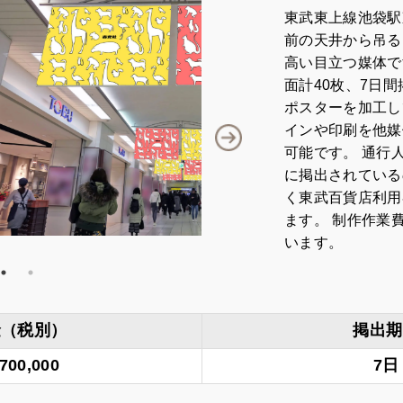
東武東上線池袋駅
前の天井から吊る
高い目立つ媒体です
面計40枚、7日
ポスターを加工し
インや印刷を他媒
可能です。 通行
に掲出されている
く東武百貨店利用
ます。 制作作業
います。
金（税別）
掲出期
,700,000
7日