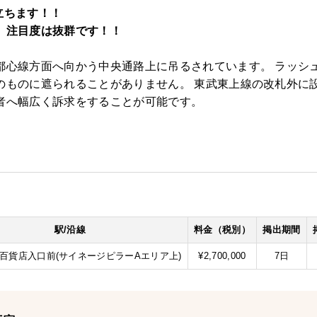
立ちます！！
、注目度は抜群です！！
都心線方面へ向かう中央通路上に吊るされています。 ラッシ
のものに遮られることがありません。 東武東上線の改札外に設
者へ幅広く訴求をすることが可能です。
駅/沿線
料金（税別）
掲出期間
武百貨店入口前(サイネージピラーAエリア上)
¥2,700,000
7日