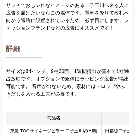
リッチでおしゃれなイメージのある二子玉川へ来る人に
広告を届けたいならこの媒体です。電車を降りて改札へ
向かう通路に設置されているため、必ず目にします。フ
ァッションブランドなどの広告にオススメです！
詳細
サイズは84インチ、9柱30面、1週間掲出が基本で1社独
占放映です。オプションで躯体にラッピング広告が掲出
可能です。 音声が出ないため、素材にはテロップやふ
きだしを入れる工夫が必要です。
商品名
駅
東急 TOQサイネージピラー 二子玉川駅(A期)
田都線二子玉川