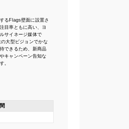
るFlags壁面に設置さ
注目率ともに高い、ヨ
ルサイネージ媒体で
大の大型ビジョンでかな
待できるため、新商品
やキャンペーン告知な
す。
間