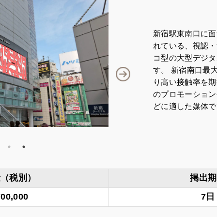
新宿駅東南口に面す
れている、視認・
コ型の大型デジタ
す。 新宿南口最
り高い接触率を期
のプロモーション
どに適した媒体で
金（税別）
掲出期
700,000
7日