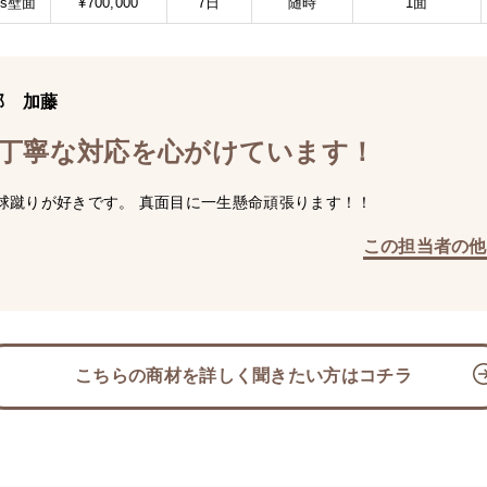
gs壁面
¥700,000
7日
随時
1面
部 加藤
丁寧な対応を心がけています！
球蹴りが好きです。 真面目に一生懸命頑張ります！！
この担当者の他
こちらの商材を詳しく聞きたい方はコチラ