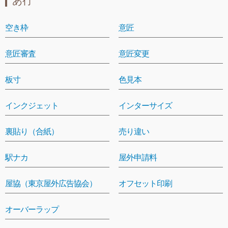
あ行
空き枠
意匠
意匠審査
意匠変更
板寸
色見本
インクジェット
インターサイズ
裏貼り（合紙）
売り違い
駅ナカ
屋外申請料
屋協（東京屋外広告協会）
オフセット印刷
オーバーラップ