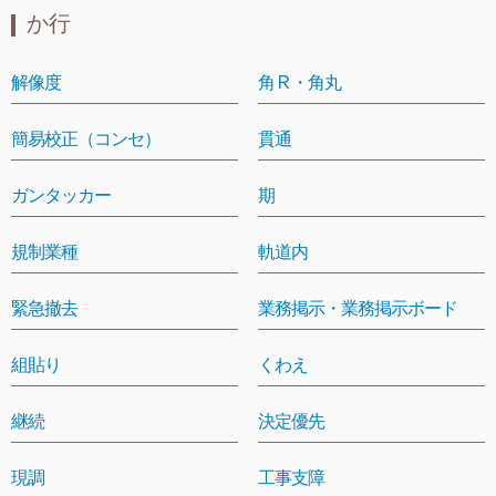
か行
解像度
角Ｒ・角丸
簡易校正（コンセ）
貫通
ガンタッカー
期
規制業種
軌道内
緊急撤去
業務掲示・業務掲示ボード
組貼り
くわえ
継続
決定優先
現調
工事支障