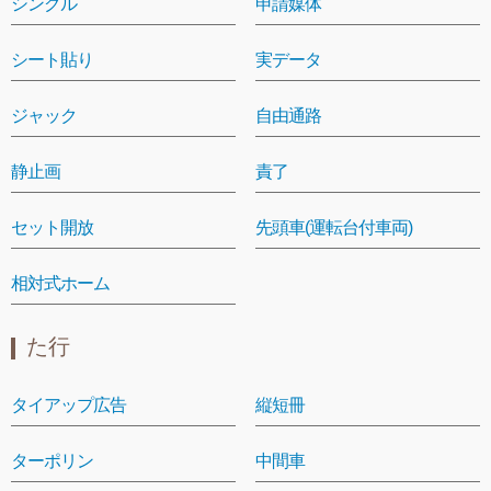
シングル
申請媒体
シート貼り
実データ
ジャック
自由通路
静止画
責了
セット開放
先頭車(運転台付車両)
相対式ホーム
た行
タイアップ広告
縦短冊
ターポリン
中間車