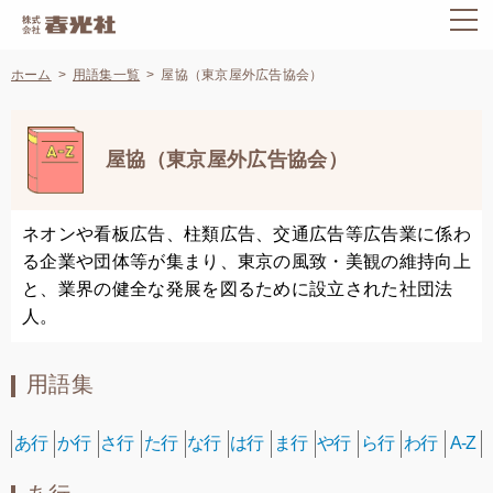
ホーム
用語集一覧
屋協（東京屋外広告協会）
屋協（東京屋外広告協会）
ネオンや看板広告、柱類広告、交通広告等広告業に係わ
る企業や団体等が集まり、東京の風致・美観の維持向上
と、業界の健全な発展を図るために設立された社団法
人。
用語集
あ行
か行
さ行
た行
な行
は行
ま行
や行
ら行
わ行
A-Z