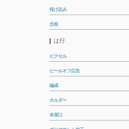
投げ込み
念校
は行
ピクセル
ピールオフ広告
編成
ホルダー
本屋口