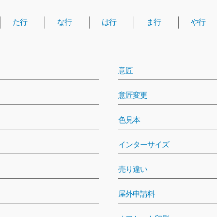
た行
な行
は行
ま行
や行
意匠
意匠変更
色見本
インターサイズ
売り違い
屋外申請料