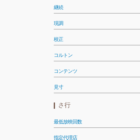
継続
現調
校正
コルトン
コンテンツ
見寸
さ行
最低放映回数
指定代理店