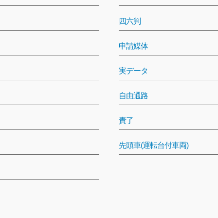
四六判
申請媒体
実データ
自由通路
責了
先頭車(運転台付車両)