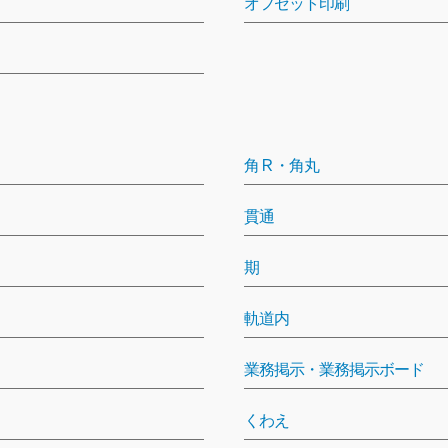
オフセット印刷
角Ｒ・角丸
貫通
期
軌道内
業務掲示・業務掲示ボード
くわえ