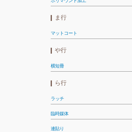
ポリマウント加工
ま行
マットコート
や行
横短冊
ら行
ラッチ
臨時媒体
連貼り