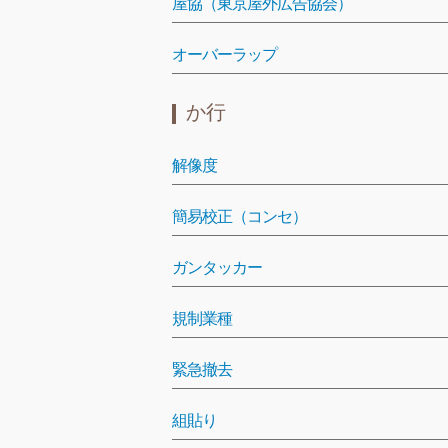
屋協（東京屋外広告協会）
オーバーラップ
か行
解像度
簡易校正（コンセ）
ガンタッカー
規制業種
緊急撤去
組貼り