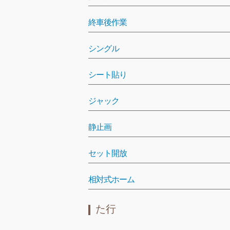
終車後作業
シングル
シート貼り
ジャック
静止画
セット開放
相対式ホーム
た行