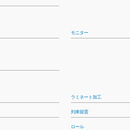
モニター
ラミネート加工
列車留置
ロール