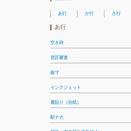
あ行
か行
さ行
あ行
空き枠
意匠審査
板寸
インクジェット
裏貼り（合紙）
駅ナカ