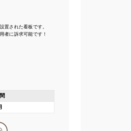
設置された看板です。
用者に訴求可能です！
間
月