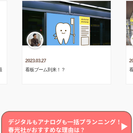
2023.03.27
2
最
看板ブーム到来！？
看