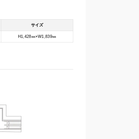
サイズ
H1,428㎜×W1,839㎜