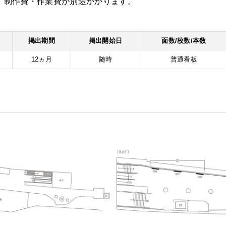
​です。 制作費・作業費が別途かかります。
掲出期間
掲出開始日
面数/枚数/本数
12ヵ月
随時
普通看板