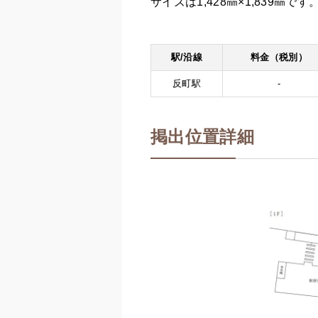
サイズは1,428㎜×1,839㎜
駅/沿線
料金（税別）
反町駅
-
掲出位置詳細