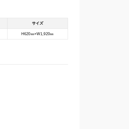
サイズ
H620㎜×W1,920㎜