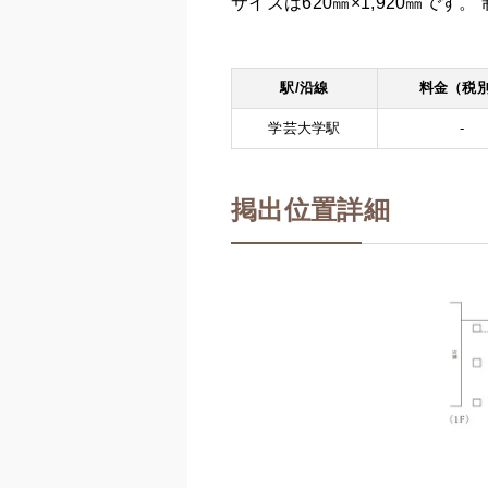
サイズは620㎜×1,920㎜で
駅/沿線
料金（税
学芸大学駅
-
掲出位置詳細