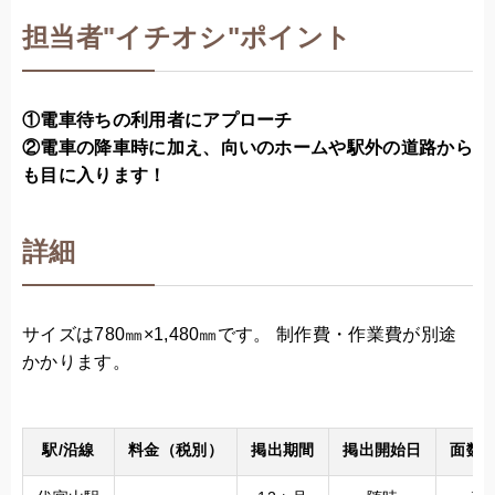
担当者
"
イチオシ"ポイント
①電車待ちの利用者にアプローチ
②電車の降車時に加え、向いのホームや駅外の道路から
も目に入ります！
詳細
サイズは780㎜×1,480㎜​です。 制作費・作業費が別途
かかります。
駅/沿線
料金（税別）
掲出期間
掲出開始日
面数/