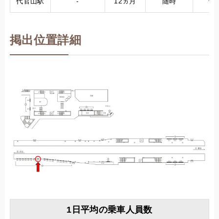
代官山駅
-
12ヵ月
随時
普
掲出位置詳細
1日平均の乗車人員数