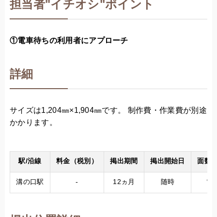
担当者
"
イチオシ"ポイント
①電車待ちの利用者にアプローチ
詳細
サイズは1,204㎜×1,904㎜​です。 制作費・作業費が別途
かかります。
駅/沿線
料金（税別）
掲出期間
掲出開始日
面数/
溝の口駅
-
12ヵ月
随時
電