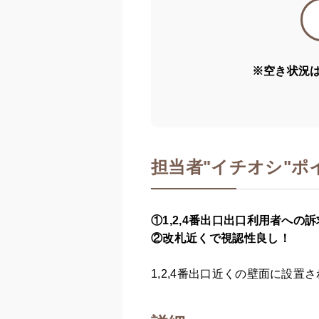
※空き状況
担当者
"
イチオシ"ポ
①1,2,4番出口出口利用者への
②改札近くで視認性良し！
1,2,4番出口近くの壁面に設