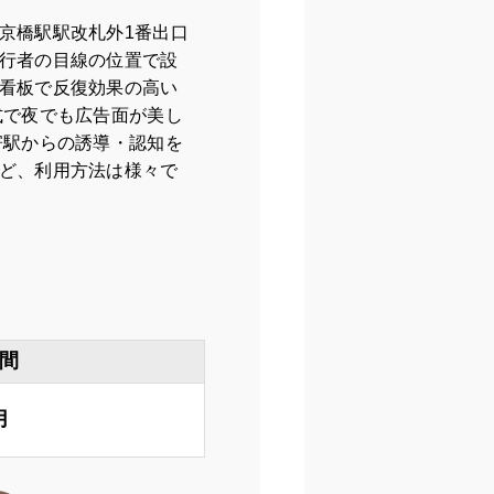
京橋駅駅改札外1番出口
行者の目線の位置で設
看板で反復効果の高い
式で夜でも広告面が美し
寄駅からの誘導・認知を
ど、利用方法は様々で
間
月