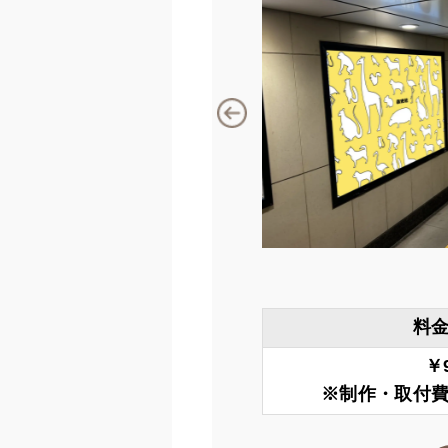
料
￥9
※制作・取付