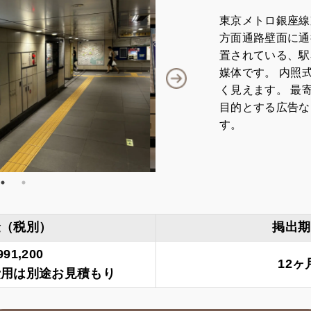
東京メトロ銀座線
方面通路壁面に通
置されている、駅
媒体です。 内照
く見えます。 最
目的とする広告な
す。
金（税別）
掲出期
91,200
12ヶ
費用は別途お見積もり