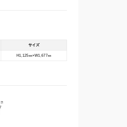
サイズ
H1,125㎜×W1,677㎜​