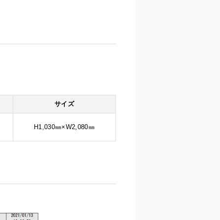
サイズ
H1,030㎜×W2,080㎜