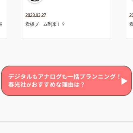
2023.03.27
2
最
看板ブーム到来！？
看