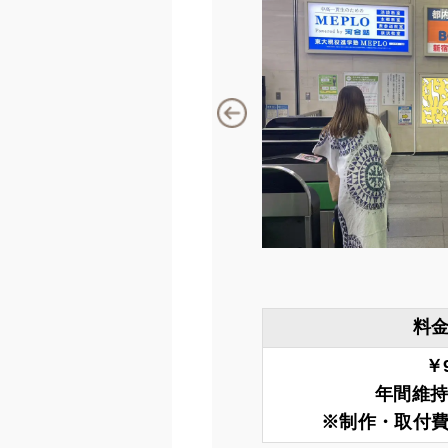
料
￥9
年間維持費
※制作・取付