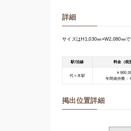
詳細
サイズはH1,030㎜×W2,08
駅/沿線
料金（税
￥900,0
代々木駅
年間維持費：￥8
掲出位置詳細