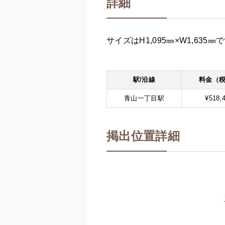
詳細
サイズはH1,095㎜×W1,63
駅/沿線
料金（
青山一丁目駅
¥518,
掲出位置詳細