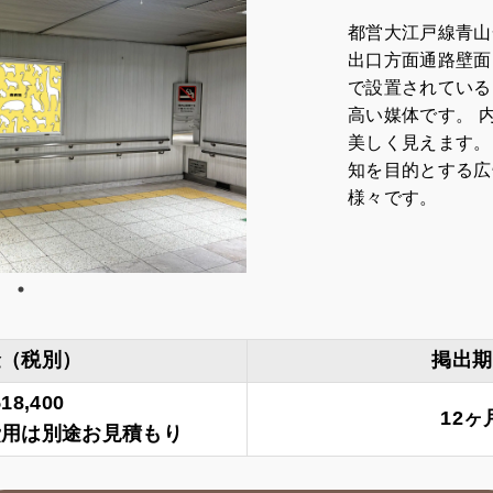
都営大江戸線青山
出口方面通路壁面
で設置されている
高い媒体です。 
美しく見えます。
知を目的とする広
様々です。
金（税別）
掲出期
518,400
12ヶ
費用は別途お見積もり