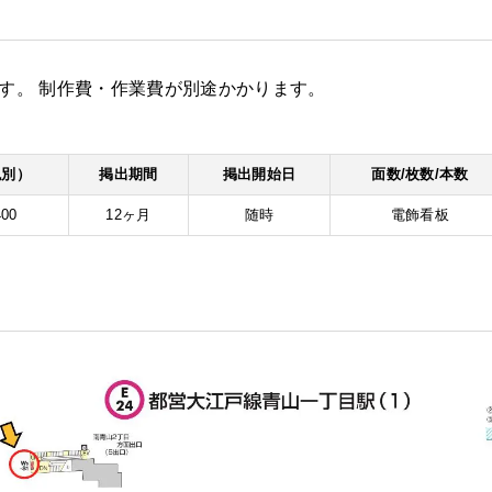
5㎜​です。 制作費・作業費が別途かかります。
税別）
掲出期間
掲出開始日
面数/枚数/本数
400
12ヶ月
随時
電飾看板