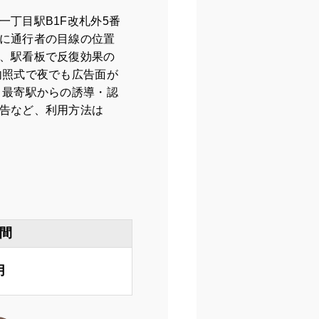
一丁目駅B1F改札外5番
に通行者の目線の位置
、駅看板で反復効果の
内照式で夜でも広告面が
 最寄駅からの誘導・認
告など、利用方法は
間
月