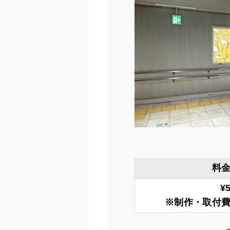
料
¥
※制作・取付