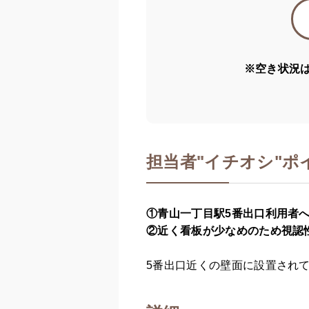
※空き状況
担当者
"
イチオシ"ポ
①青山一丁目駅5番出口利用者
②近く看板が少なめのため視認
5番出口近くの壁面に設置され