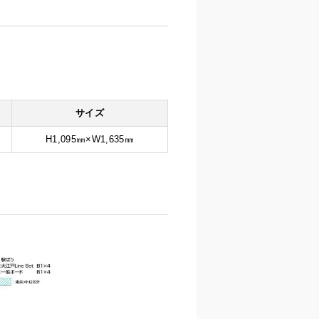
サイズ
H1,095㎜×W1,635㎜