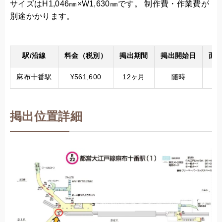
サイズはH1,046㎜×W1,630㎜​です。 制作費・作業費が
別途かかります。
駅/沿線
料金（税別）
掲出期間
掲出開始日
面数
麻布十番駅
¥561,600
12ヶ月
随時
掲出位置詳細