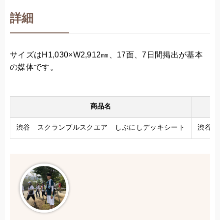
詳細
サイズはH1,030×W2,912㎜、17面、7日間掲出が基本
の媒体です。
商品名
渋谷 スクランブルスクエア しぶにしデッキシート
渋谷駅