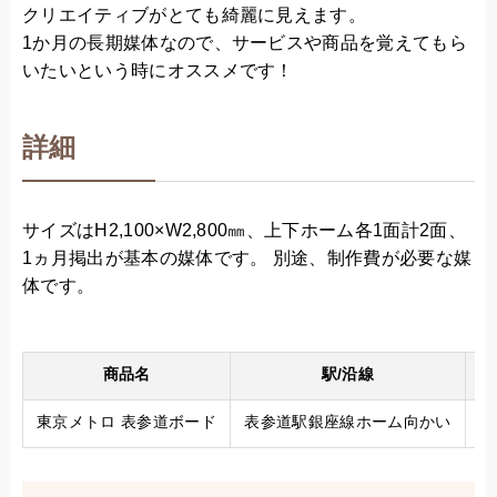
クリエイティブがとても綺麗に見えます。
1か月の長期媒体なので、サービスや商品を覚えてもら
いたいという時にオススメです！
詳細
サイズはH2,100×W2,800㎜、上下ホーム各1面計2面、
1ヵ月掲出が基本の媒体です。 別途、制作費が必要な媒
体です。
商品名
駅/沿線
料
東京メトロ 表参道ボード
表参道駅銀座線ホーム向かい