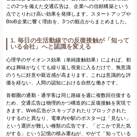
この2つを備えた交通広告は、企業への信頼構築という
点でとりわけ高い効果を発揮します。スタートアップや
BtoB企業に響く理由を、3つの観点からまとめました。
1. 毎日の生活動線での反復接触が「知って
いる会社」へと認識を変える
心理学のザイオンス効果（単純接触効果）によれば、初
めは興味がなくても繰り返し視覚に入るだけで、無意識
のうちに好意や親近感が高まります。これは意識的な評
価を経ない、人間の認知における自然な働きです。
首都圏の通勤・通学客は同じ路線を週に複数回往復する
ため、交通広告は物理的かつ構造的に反復接触を実現で
きます。Web広告がスキップされたりブロックされた
りするのと異なり、電車内や駅のポスターは「見ない」
という選択が難しい種類の広告です。「どこかで見た気
がする」という記憶の積み重ねが、やがて「知っている