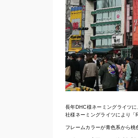
長年DHC様ネーミングライツによ
社様ネーミングライツにより「Rak
フレームカラーが青色系から桃