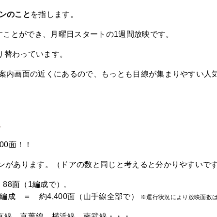
ョンのこと
を指します。
流すことができ、月曜日スタートの1週間放映です。
り替わっています。
た案内画面の近くにあるので、もっとも目線が集まりやすい人
線
00面！！
ョンがあります。（ドアの数と同じと考えると分かりやすいで
88面（1編成で）,
0編成 ＝ 約4,400面（山手線全部で）
※運行状況により放映面数
京線、京葉線、横浜線、南武線・・・