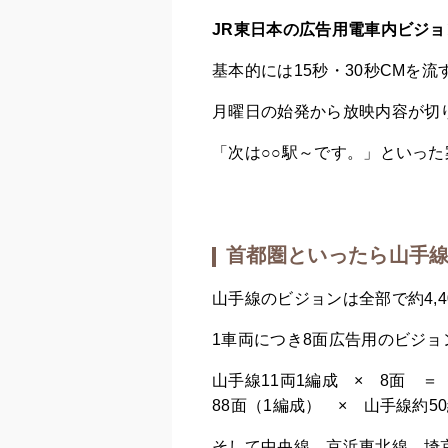
JR東日本の広告用電車内ビジ
基本的には15秒・30秒CMを
月曜日の始発から放映内容が切
「次は○○駅～です。」といっ
首都圏といったら山手
山手線のビジョンは全部で約4,4
1車両につき8面広告用のビジ
山手線11両1編成 × 8面 ＝ 
88面（1編成） × 山手線約5
そして中央線、京浜東北線、埼