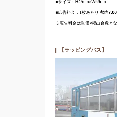
■サイズ：H45cm×W59cm
■広告料金：1枚あたり
都内7,0
※広告料金は単価×掲出台数と
【ラッピングバス】