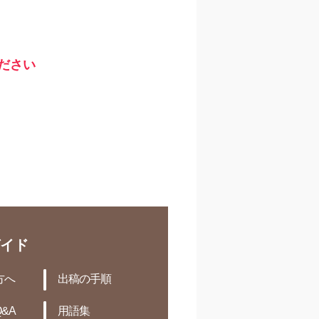
ださい
イド
方へ
出稿の手順
&A
用語集