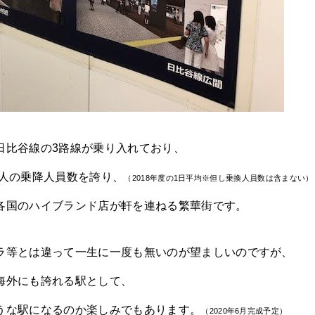
日比谷線の3路線が乗り入れており、
5万人の乗降人員数を誇り、
（2018年度の1日平均※但し乗換人員数は含まない）
各国のハイブランド店が軒を連ねる繁華街です。
ラ等とは違って一生に一度も無いのが望ましいのですが、
海外にも誇れる駅として、
うな駅になるのか楽しみでもあります。
（2020年6月完成予定）