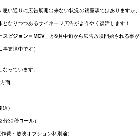
々思い通りに広告展開出来ない状況の銀座駅ではありますが
体となりつつあるサイネージ広告がようやく復活します！
ースビジョン＝MCV」
が9月中旬から広告放映開始される事
工事支障中です）
となっています。
札方面
開始）
（2分30秒ロール）
製作費・放映オプション料別途）