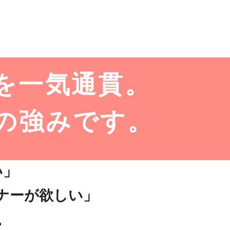
を一気通貫。
の強みです。
い」
ナーが欲しい」
。