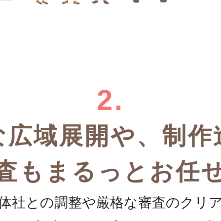
2.
な広域展開や、
制作
査も
まるっとお任
体社との調整や厳格な審査のクリ