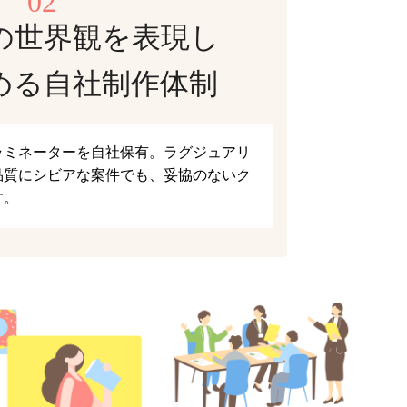
02
の世界観を表現し
める自社制作体制
ラミネーターを自社保有。ラグジュアリ
品質にシビアな案件でも、妥協のないク
す。