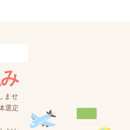
強み
しませ
体選定