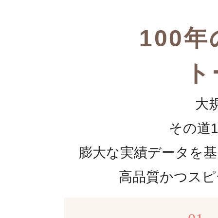
100
ト
大
その道
膨大な実績データを基
高品質かつスピ