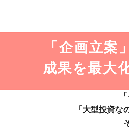
「企画立案
成果を最大
「
「大型投資な