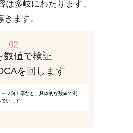
容は多岐にわたります。
導きます。
02
を数値で検証
DCAを回します
メージ向上率など、具体的な数値で測
ています 。