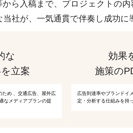
等から入稿まで、プロジェクトの内
な当社が、一気通貫で伴奏し成功に
的な
効果
略を立案
施策のP
のため 、交通広告、屋外広
広告到達率やブランドイ
最適なメディアプランの提
定・分析する仕組みを持っ