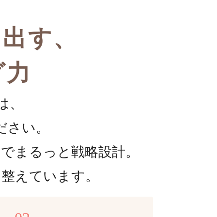
き出す、
グ力
は、
ださい。
までまるっと戦略設計。
を整えています。