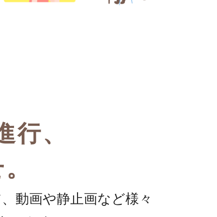
進行、
せ。
ア、動画や静止画など様々