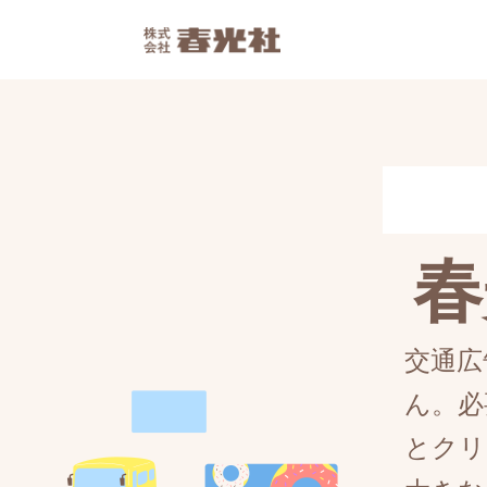
春
交通広
ん。必
とクリ